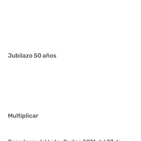
4 7 21 31 35 38
4 14 16 22 27 38
1 5 20 25 35 38
12 15 22 30 34 35
Jubilazo 50 años
16 19 32 36 37 40
8 13 17 19 22 39
2 11 14 26 28 38
Multiplicar
4