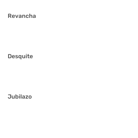
Revancha
15 16 17 19 23 41
Desquite
1 9 32 33 38 40
Jubilazo
7 8 24 29 37 40
11 12 19 20 29 40
10 13 17 18 20 28