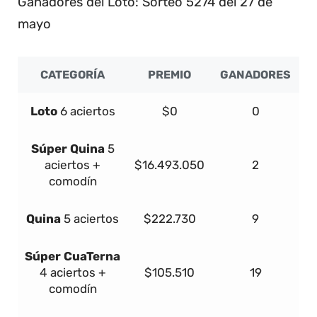
Ganadores del Loto: Sorteo 5274 del 27 de
mayo
CATEGORÍA
PREMIO
GANADORES
Loto
6 aciertos
$0
0
Súper
Quina
5
aciertos +
$16.493.050
2
comodín
Quina
5 aciertos
$222.730
9
Súper
Cua
Terna
4 aciertos +
$105.510
19
comodín