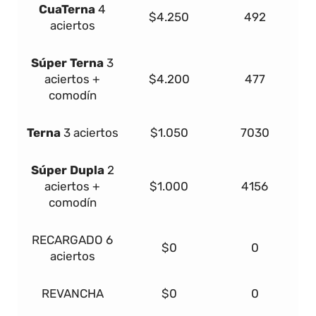
Cua
Terna
4
$4.250
492
aciertos
Súper
Terna
3
aciertos +
$4.200
477
comodín
Terna
3 aciertos
$1.050
7030
Súper Dupla
2
aciertos +
$1.000
4156
comodín
RECARGADO
6
$0
0
aciertos
REVANCHA
$0
0