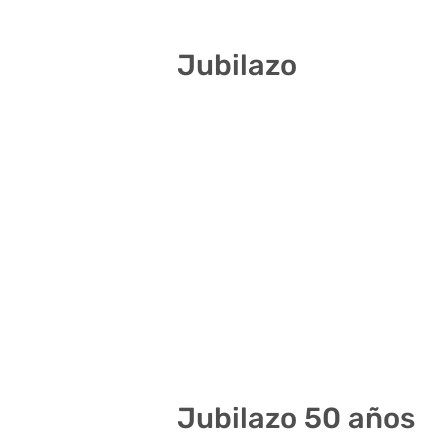
Jubilazo
3 5 10 13 19 34
14 15 16 20 32 41
17 21 26 32 36 40
18 23 24 25 32 39
15 18 29 31 39 41
9 15 18 22 28 32
6 8 11 29 30 38
Jubilazo 50 años