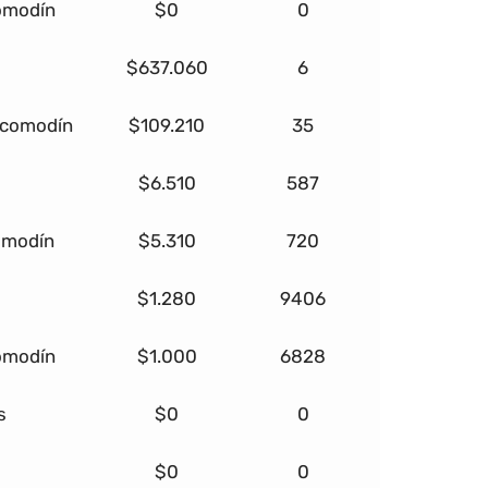
comodín
$0
0
$637.060
6
+ comodín
$109.210
35
$6.510
587
comodín
$5.310
720
$1.280
9406
comodín
$1.000
6828
s
$0
0
$0
0