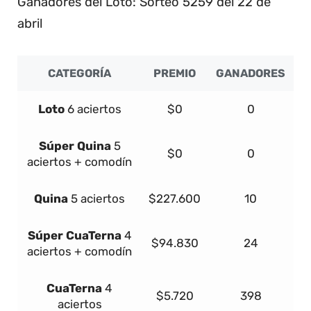
Ganadores del Loto: Sorteo 5259 del 22 de
abril
CATEGORÍA
PREMIO
GANADORES
Loto
6 aciertos
$0
0
Súper
Quina
5
$0
0
aciertos + comodín
Quina
5 aciertos
$227.600
10
Súper
Cua
Terna
4
$94.830
24
aciertos + comodín
Cua
Terna
4
$5.720
398
aciertos