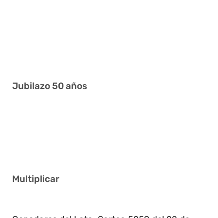
8 12 13 16 27 36
1 10 12 13 16 23
2 15 19 25 26 34
2 8 14 17 29 34
Jubilazo 50 años
5 7 16 34 35 39
6 15 21 25 29 41
6 14 24 30 32 37
Multiplicar
2