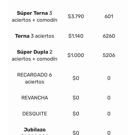
Súper
Terna
3
$3.790
601
aciertos + comodín
Terna
3 aciertos
$1.140
6260
Súper Dupla
2
$1.000
5206
aciertos + comodín
RECARGADO
6
$0
0
aciertos
REVANCHA
$0
0
DESQUITE
$0
0
Jubilazo
$0
0