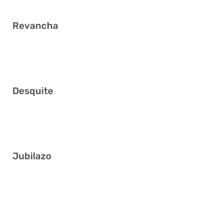
Revancha
12 14 16 22 25 34
Desquite
7 11 14 27 29 33
Jubilazo
10 17 24 25 28 38
7 8 15 25 27 35
6 8 20 21 25 33