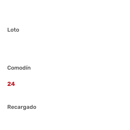
Loto
3 17 29 30 36 40
Comodín
24
Recargado
18 19 21 28 33 40