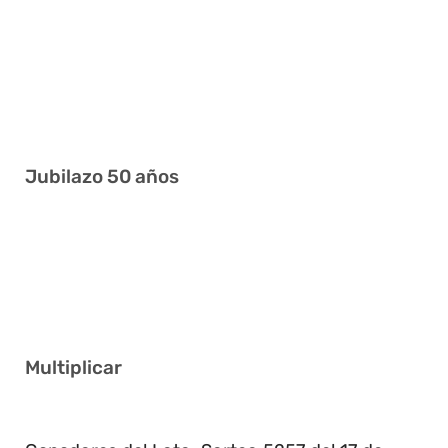
4 9 13 24 27 28
1 10 19 26 34 41
9 23 27 28 31 36
2 4 11 14 28 34
Jubilazo 50 años
13 19 25 35 38 40
3 10 11 13 22 25
2 18 31 33 36 41
Multiplicar
3