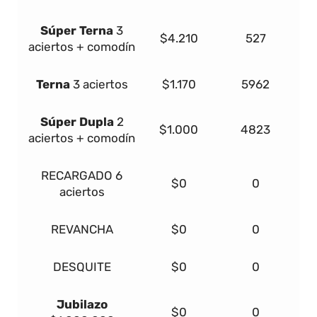
Súper
Terna
3
$4.210
527
aciertos + comodín
Terna
3 aciertos
$1.170
5962
Súper Dupla
2
$1.000
4823
aciertos + comodín
RECARGADO
6
$0
0
aciertos
REVANCHA
$0
0
DESQUITE
$0
0
Jubilazo
$0
0