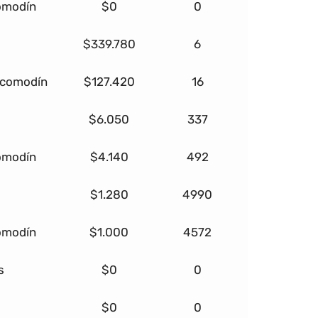
comodín
$0
0
$339.780
6
+ comodín
$127.420
16
$6.050
337
comodín
$4.140
492
$1.280
4990
comodín
$1.000
4572
s
$0
0
$0
0