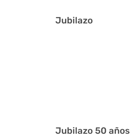
Jubilazo
6 15 21 23 26 36
5 19 20 28 35 38
5 15 17 22 36 40
4 13 14 28 37 39
21 25 28 30 34 39
11 17 20 23 34 36
14 25 29 30 34 36
Jubilazo 50 años