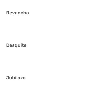
Revancha
8 9 26 30 32 33
Desquite
9 13 29 31 32 35
Jubilazo
3 7 9 16 33 40
12 14 15 20 21 32
3 4 13 22 28 40