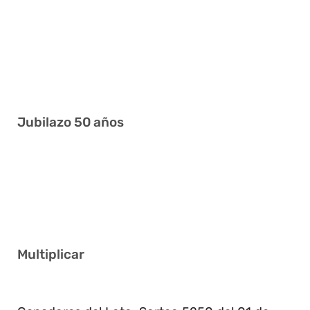
21 24 25 28 35 38
6 16 23 25 30 41
1 9 10 15 30 38
2 5 6 8 29 40
Jubilazo 50 años
1 4 9 12 20 26
8 13 20 25 34 40
1 3 13 22 26 30
Multiplicar
5