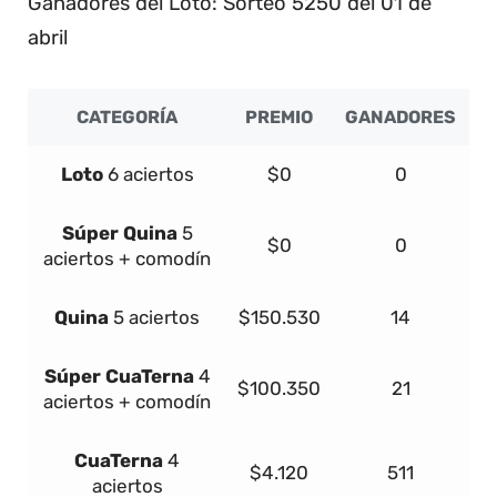
Ganadores del Loto: Sorteo 5250 del 01 de
abril
CATEGORÍA
PREMIO
GANADORES
Loto
6 aciertos
$0
0
Súper
Quina
5
$0
0
aciertos + comodín
Quina
5 aciertos
$150.530
14
Súper
Cua
Terna
4
$100.350
21
aciertos + comodín
Cua
Terna
4
$4.120
511
aciertos