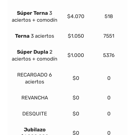
Súper
Terna
3
$4.070
518
aciertos + comodín
Terna
3 aciertos
$1.050
7551
Súper Dupla
2
$1.000
5376
aciertos + comodín
RECARGADO
6
$0
0
aciertos
REVANCHA
$0
0
DESQUITE
$0
0
Jubilazo
$0
0