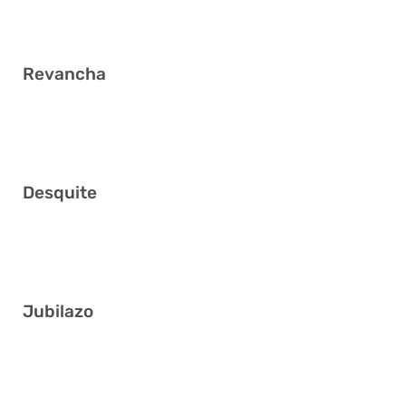
4 16 19 26 35 37
Revancha
3 4 13 23 38 39
Desquite
4 8 19 22 29 41
Jubilazo
17 18 24 26 40 41
3 16 21 25 30 32