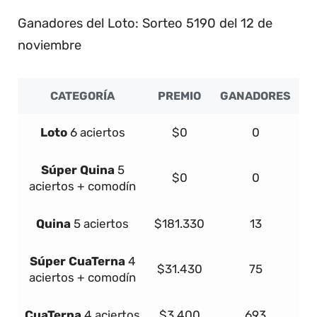
5
Ganadores del Loto: Sorteo 5190 del 12 de
noviembre
CATEGORÍA
PREMIO
GANADORES
Loto
6 aciertos
$0
0
Súper
Quina
5
$0
0
aciertos + comodín
Quina
5 aciertos
$181.330
13
Súper
Cua
Terna
4
$31.430
75
aciertos + comodín
Cua
Terna
4 aciertos
$3.400
693