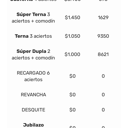
Súper
Terna
3
$1.450
1629
aciertos + comodín
Terna
3 aciertos
$1.050
9350
Súper Dupla
2
$1.000
8621
aciertos + comodín
RECARGADO
6
$0
0
aciertos
REVANCHA
$0
0
DESQUITE
$0
0
Jubilazo
$0
0