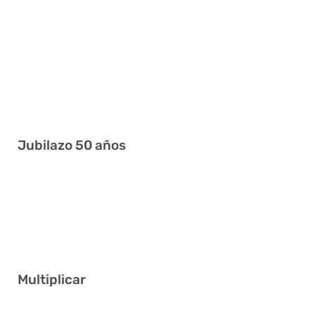
3 4 6 18 25 41
1 2 16 17 20 22
3 6 14 20 28 31
8 10 23 29 30 31
1 3 4 8 12 38
Jubilazo 50 años
3 13 14 21 22 40
7 14 27 31 37 39
4 18 31 32 33 38
Multiplicar