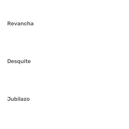
1 24 34 35 40 41
Revancha
3 4 6 12 37 41
Desquite
2 4 15 27 40 41
Jubilazo
4 8 11 25 28 38
6 8 21 29 35 37