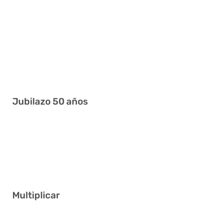
7 11 14 18 19 24
3 4 10 12 17 30
6 13 15 22 25 26
7 10 16 26 37 38
4 6 7 20 22 33
Jubilazo 50 años
17 19 28 36 39 40
3 20 23 31 32 34
4 11 13 22 26 34
Multiplicar