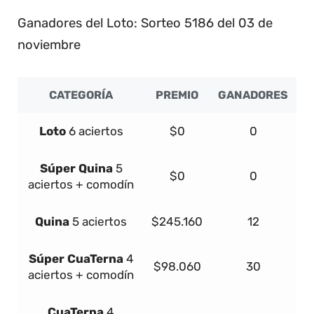
3
Ganadores del Loto: Sorteo 5186 del 03 de
noviembre
CATEGORÍA
PREMIO
GANADORES
Loto
6 aciertos
$0
0
Súper
Quina
5
$0
0
aciertos + comodín
Quina
5 aciertos
$245.160
12
Súper
Cua
Terna
4
$98.060
30
aciertos + comodín
Cua
Terna
4