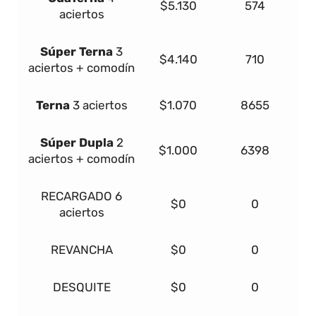
$5.130
574
aciertos
Súper
Terna
3
$4.140
710
aciertos + comodín
Terna
3 aciertos
$1.070
8655
Súper Dupla
2
$1.000
6398
aciertos + comodín
RECARGADO
6
$0
0
aciertos
REVANCHA
$0
0
DESQUITE
$0
0