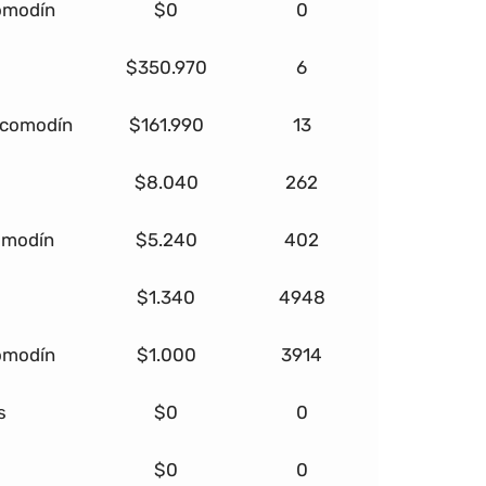
comodín
$0
0
$350.970
6
+ comodín
$161.990
13
$8.040
262
comodín
$5.240
402
$1.340
4948
comodín
$1.000
3914
s
$0
0
$0
0