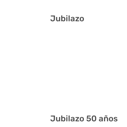
Jubilazo
11 20 27 28 34 37
6 8 10 18 23 30
4 8 15 26 29 34
9 19 22 27 32 41
5 14 18 36 37 38
5 14 18 21 33 41
16 20 26 29 37 39
Jubilazo 50 años