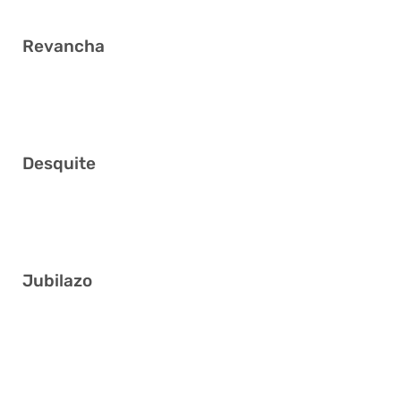
Revancha
4 7 17 21 31 38
Desquite
14 15 16 20 32 33
Jubilazo
2 4 7 19 35 40
1 8 10 13 17 23
1 5 13 15 33 39