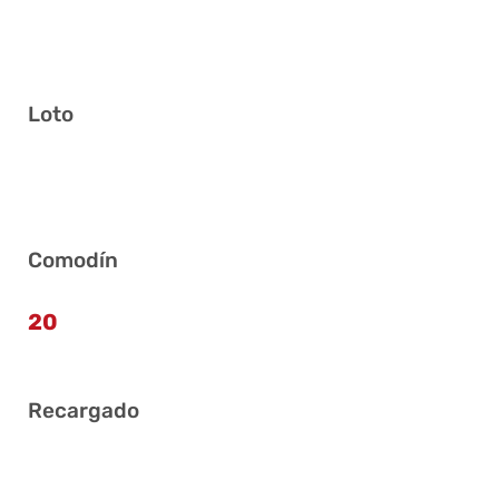
Loto
11 16 22 23 33 38
Comodín
20
Recargado
4 12 14 31 32 36