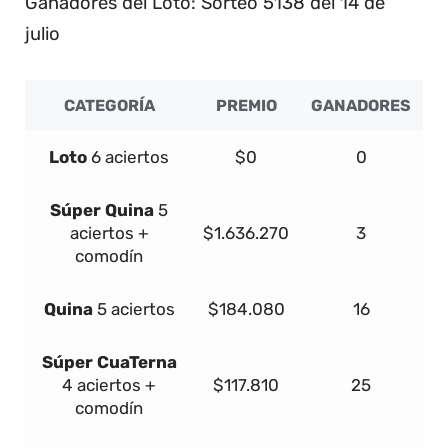
Ganadores del Loto: Sorteo 5138 del 14 de
julio
CATEGORÍA
PREMIO
GANADORES
Loto
6 aciertos
$0
0
Súper
Quina
5
aciertos +
$1.636.270
3
comodín
Quina
5 aciertos
$184.080
16
Súper
Cua
Terna
4 aciertos +
$117.810
25
comodín