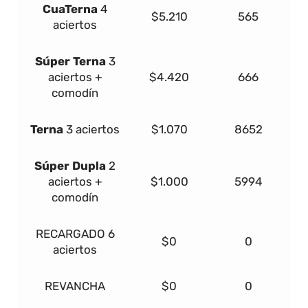
Cua
Terna
4
$5.210
565
aciertos
Súper
Terna
3
aciertos +
$4.420
666
comodín
Terna
3 aciertos
$1.070
8652
Súper Dupla
2
aciertos +
$1.000
5994
comodín
RECARGADO
6
$0
0
aciertos
REVANCHA
$0
0