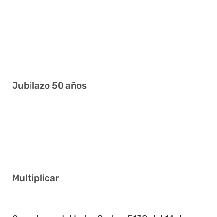
11 17 25 27 38 40
4 5 11 20 39 41
4 11 13 23 28 39
1 15 16 17 25 39
Jubilazo 50 años
14 21 24 29 38 41
13 22 33 36 38 40
7 16 19 20 24 32
Multiplicar
2