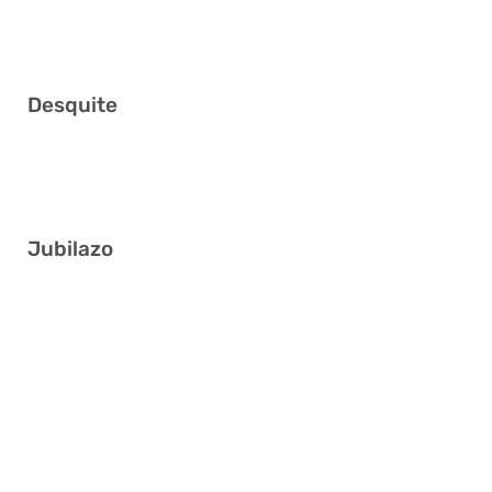
3 10 11 30 38 39
Desquite
8 22 29 32 40 41
Jubilazo
6 8 9 20 26 27
4 5 15 17 33 37
7 13 14 18 31 39
4 16 28 30 32 36
8 17 18 21 22 25
5 7 18 25 27 41