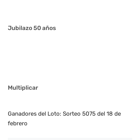
5 8 14 24 34 37
Jubilazo 50 años
10 20 30 33 38 39
5 6 14 15 31 34
12 30 32 37 39 41
Multiplicar
4
Ganadores del Loto: Sorteo 5075 del 18 de
febrero