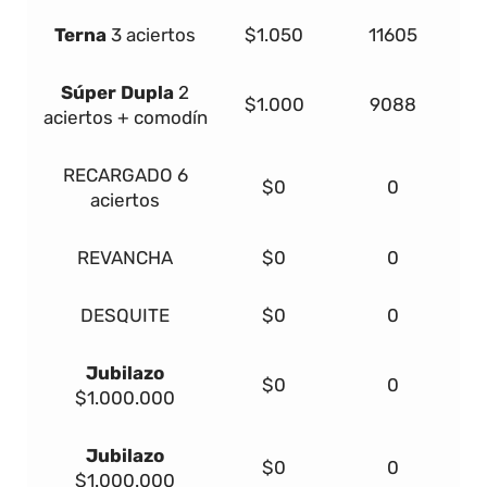
Terna
3 aciertos
$1.050
11605
Súper Dupla
2
$1.000
9088
aciertos + comodín
RECARGADO
6
$0
0
aciertos
REVANCHA
$0
0
DESQUITE
$0
0
Jubilazo
$0
0
$1.000.000
Jubilazo
$0
0
$1.000.000