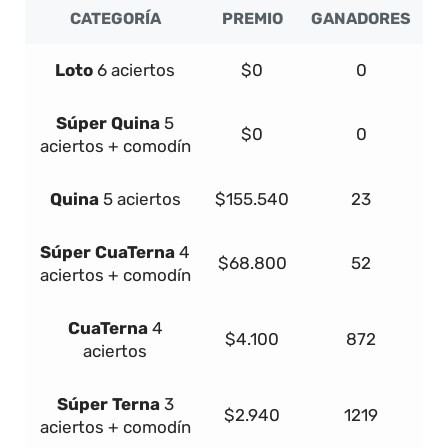
CATEGORÍA
PREMIO
GANADORES
Loto
6 aciertos
$0
0
Súper
Quina
5
$0
0
aciertos + comodín
Quina
5 aciertos
$155.540
23
Súper
Cua
Terna
4
$68.800
52
aciertos + comodín
Cua
Terna
4
$4.100
872
aciertos
Súper
Terna
3
$2.940
1219
aciertos + comodín