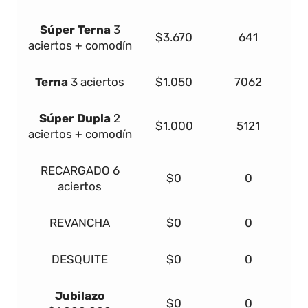
Súper
Terna
3
$3.670
641
aciertos + comodín
Terna
3 aciertos
$1.050
7062
Súper Dupla
2
$1.000
5121
aciertos + comodín
RECARGADO
6
$0
0
aciertos
REVANCHA
$0
0
DESQUITE
$0
0
Jubilazo
$0
0