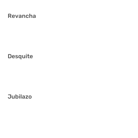
Revancha
15 20 29 37 39 41
Desquite
6 10 20 23 32 36
Jubilazo
12 13 15 27 37 40
7 8 10 14 16 29
5 6 8 18 25 40