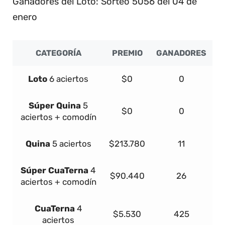
Ganadores del Loto: Sorteo 5056 del 04 de
enero
CATEGORÍA
PREMIO
GANADORES
Loto
6 aciertos
$0
0
Súper
Quina
5
$0
0
aciertos + comodín
Quina
5 aciertos
$213.780
11
Súper
Cua
Terna
4
$90.440
26
aciertos + comodín
Cua
Terna
4
$5.530
425
aciertos