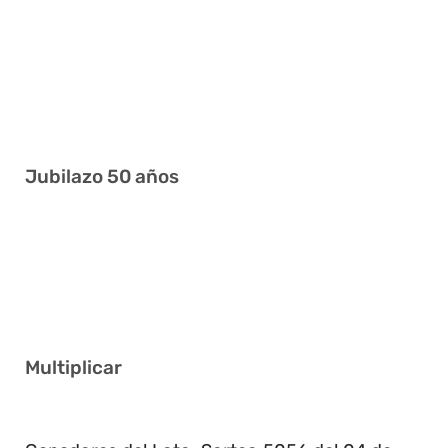
2 9 16 31 40 41
2 3 5 26 29 34
9 11 17 24 29 41
7 9 21 27 33 40
Jubilazo 50 años
1 5 11 13 30 37
1 5 13 17 27 34
13 17 26 34 35 41
Multiplicar
3