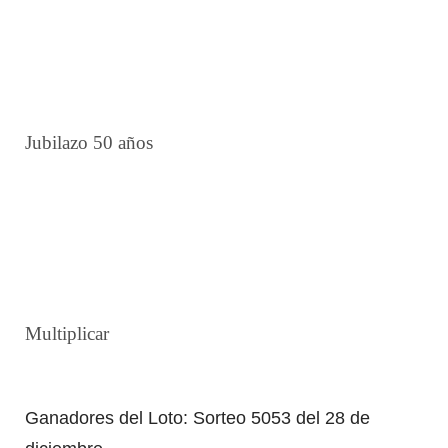
4 10 18 23 29 37
8 14 15 26 27 41
6 20 21 28 33 37
Jubilazo 50 años
3 8 18 21 28 32
3 5 9 29 37 41
8 12 15 23 26 38
Multiplicar
3
Ganadores del Loto: Sorteo 5053 del 28 de