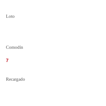
Loto
5 9 13 16 22 32
Comodín
7
Recargado
6 10 14 22 27 37