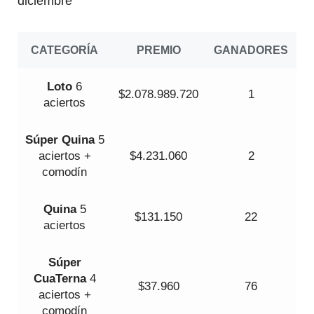
diciembre
CATEGORÍA
PREMIO
GANADORES
Loto
6
$2.078.989.720
1
aciertos
Súper
Quina
5
aciertos +
$4.231.060
2
comodín
Quina
5
$131.150
22
aciertos
Súper
Cua
Terna
4
$37.960
76
aciertos +
comodín