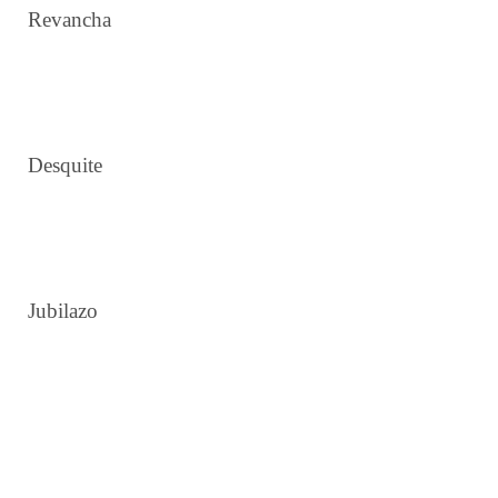
Revancha
7 13 16 23 26 37
Desquite
4 12 22 28 30 37
Jubilazo
2 12 17 22 29 40
2 3 12 26 30 35
1 11 18 22 24 28
6 11 14 18 28 31