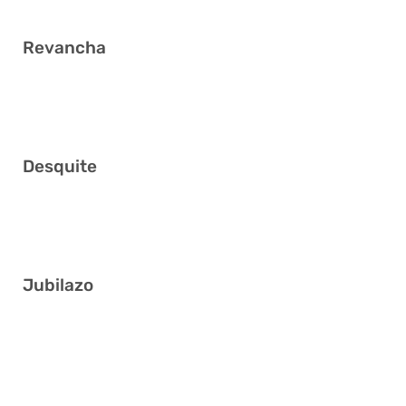
Revancha
4 6 22 29 30 40
Desquite
11 24 25 30 31 33
Jubilazo
15 20 26 33 35 37
3 7 8 24 30 37
4 9 10 11 20 37