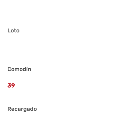
Loto
14 19 20 21 24 41
Comodín
39
Recargado
9 12 23 24 37 39