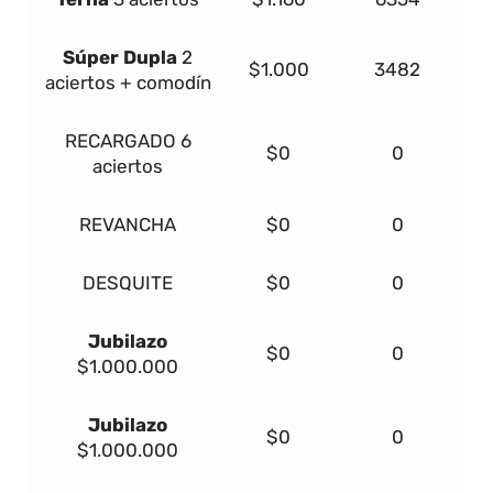
Súper Dupla
2
$1.000
3482
aciertos + comodín
RECARGADO
6
$0
0
aciertos
REVANCHA
$0
0
DESQUITE
$0
0
Jubilazo
$0
0
$1.000.000
Jubilazo
$0
0
$1.000.000