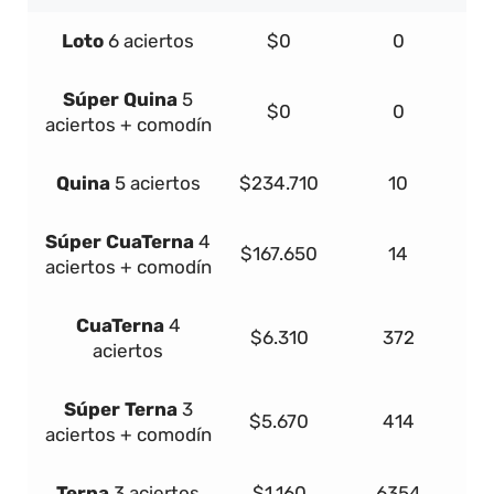
Loto
6 aciertos
$0
0
Súper
Quina
5
$0
0
aciertos + comodín
Quina
5 aciertos
$234.710
10
Súper
Cua
Terna
4
$167.650
14
aciertos + comodín
Cua
Terna
4
$6.310
372
aciertos
Súper
Terna
3
$5.670
414
aciertos + comodín
Terna
3 aciertos
$1.160
6354