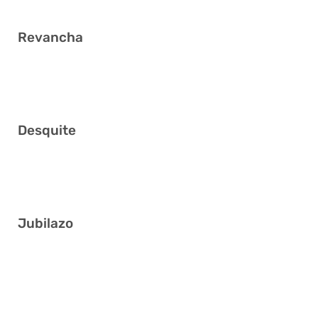
Revancha
14 15 17 24 27 38
Desquite
7 16 20 26 27 39
Jubilazo
6 9 32 34 36 40
2 12 14 17 27 37
3 5 15 16 33 40