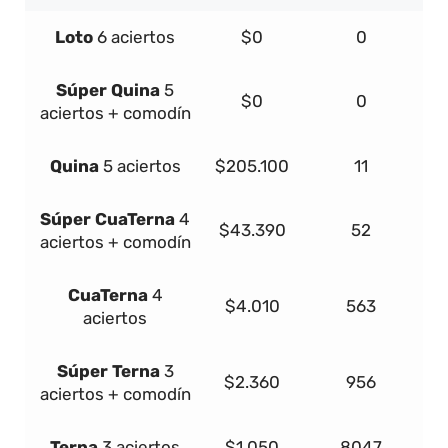
Loto
6 aciertos
$0
0
Súper
Quina
5
$0
0
aciertos + comodín
Quina
5 aciertos
$205.100
11
Súper
Cua
Terna
4
$43.390
52
aciertos + comodín
Cua
Terna
4
$4.010
563
aciertos
Súper
Terna
3
$2.360
956
aciertos + comodín
Terna
3 aciertos
$1.050
8047