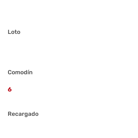
Loto
2 13 15 16 25 27
Comodín
6
Recargado
11 17 20 33 36 41