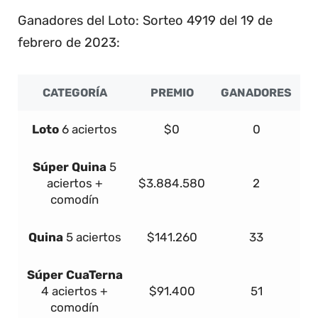
Ganadores del Loto: Sorteo 4919 del 19 de
febrero de 2023:
CATEGORÍA
PREMIO
GANADORES
Loto
6 aciertos
$0
0
Súper
Quina
5
aciertos +
$3.884.580
2
comodín
Quina
5 aciertos
$141.260
33
Súper
Cua
Terna
4 aciertos +
$91.400
51
comodín