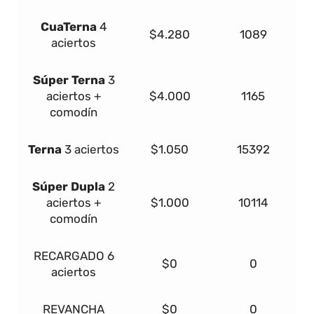
Cua
Terna
4
$4.280
1089
aciertos
Súper
Terna
3
aciertos +
$4.000
1165
comodín
Terna
3 aciertos
$1.050
15392
Súper Dupla
2
aciertos +
$1.000
10114
comodín
RECARGADO
6
$0
0
aciertos
REVANCHA
$0
0