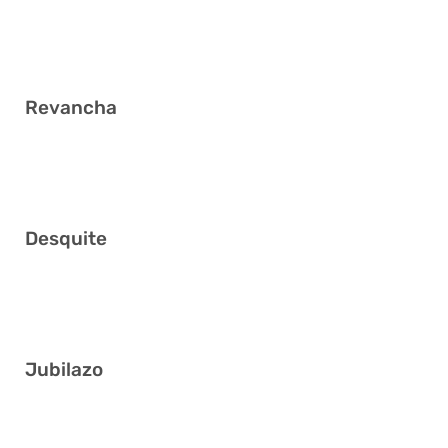
3 4 5 20 23 31
Revancha
6 8 11 24 32 38
Desquite
16 21 28 30 31 34
Jubilazo
2 5 11 24 28 31