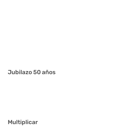
3 16 19 29 31 35
8 15 28 29 39 40
5 9 27 29 34 41
17 19 23 31 34 40
2 12 19 26 28 37
2 23 28 33 36 40
Jubilazo 50 años
5 17 25 27 28 37
17 23 24 26 40 41
Multiplicar
2