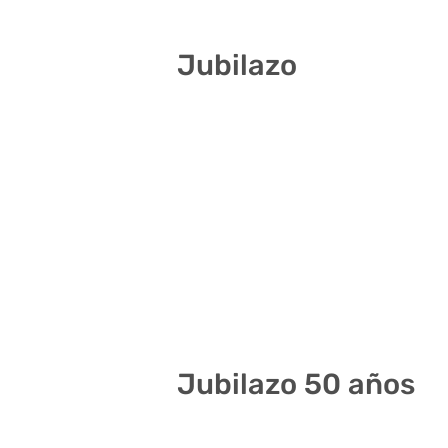
Jubilazo
8 31 32 38 39 40
1 12 13 22 29 33
5 22 23 28 29 41
10 13 32 35 38 41
13 18 20 21 29 34
1 7 19 24 32 33
Jubilazo 50 años
3 4 6 19 28 39