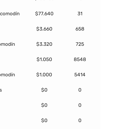
+ comodín
$77.640
31
$3.660
658
comodín
$3.320
725
$1.050
8548
comodín
$1.000
5414
s
$0
0
$0
0
$0
0