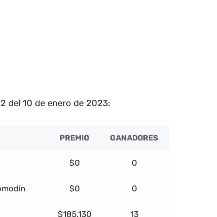
2 del 10 de enero de 2023:
PREMIO
GANADORES
$0
0
comodín
$0
0
$185.130
13