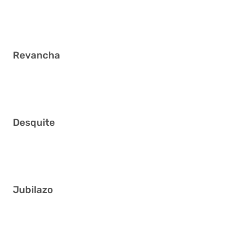
5 6 11 15 24 38
Revancha
5 7 22 27 36 39
Desquite
4 11 16 22 23 26
Jubilazo
3 17 26 29 35 41