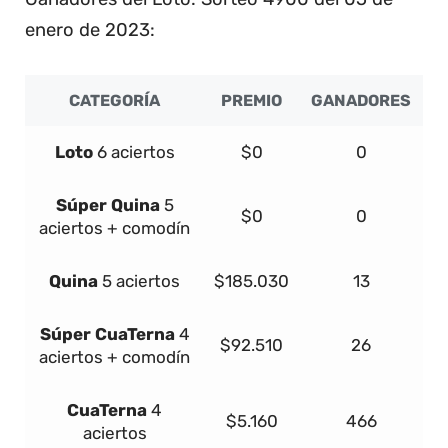
enero de 2023:
CATEGORÍA
PREMIO
GANADORES
Loto
6 aciertos
$0
0
Súper
Quina
5
$0
0
aciertos + comodín
Quina
5 aciertos
$185.030
13
Súper
Cua
Terna
4
$92.510
26
aciertos + comodín
Cua
Terna
4
$5.160
466
aciertos