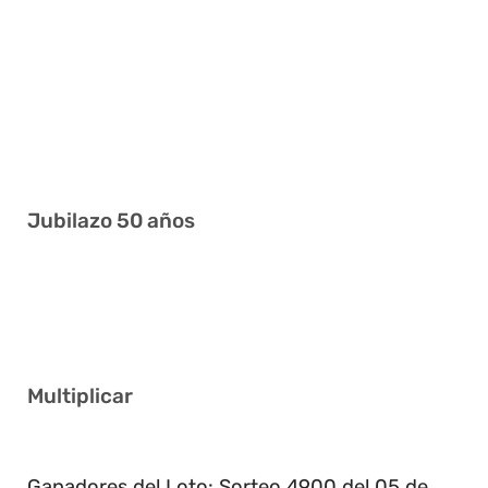
2 5 14 24 30 34
3 4 10 23 27 35
3 12 13 20 21 36
10 16 21 34 36 41
1 6 14 25 33 41
Jubilazo 50 años
2 9 12 25 26 40
25 32 34 37 38 40
Multiplicar
2
Ganadores del Loto: Sorteo 4900 del 05 de