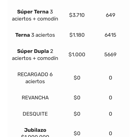
Súper
Terna
3
$3.710
649
aciertos + comodín
Terna
3 aciertos
$1.180
6415
Súper Dupla
2
$1.000
5669
aciertos + comodín
RECARGADO
6
$0
0
aciertos
REVANCHA
$0
0
DESQUITE
$0
0
Jubilazo
$0
0