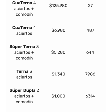
Cua
Terna
4
$125.980
27
aciertos +
comodín
Cua
Terna
4
$6.980
487
aciertos
Súper
Terna
3
aciertos +
$5.280
644
comodín
Terna
3
$1.340
7986
aciertos
Súper Dupla
2
aciertos +
$1.000
6314
comodín