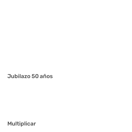
5 9 11 13 29 41
1 5 6 19 29 31
10 18 23 28 30 37
3 7 8 9 11 22
8 14 20 22 34 38
6 9 21 28 31 35
Jubilazo 50 años
13 19 20 23 25 29
4 7 18 25 30 40
Multiplicar