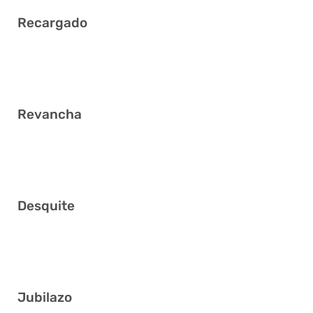
Recargado
1 3 13 14 28 32
Revancha
2 10 15 27 37 41
Desquite
24 28 35 36 38 39
Jubilazo