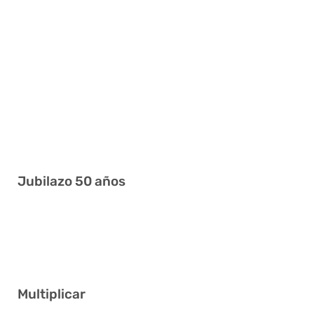
2 7 13 14 25 35
5 12 13 17 28 35
7 10 15 28 36 41
3 4 29 36 37 40
25 29 32 33 38 41
1 3 13 22 32 34
Jubilazo 50 años
9 23 27 30 32 40
3 11 28 32 37 39
Multiplicar