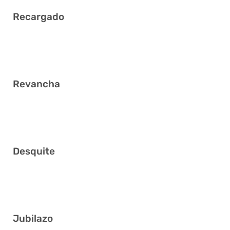
Recargado
14 15 19 23 24 36
Revancha
6 8 13 19 25 26
Desquite
3 13 17 26 27 29
Jubilazo