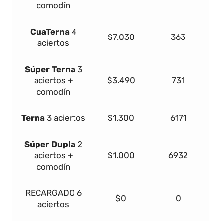
comodín
Cua
Terna
4
$7.030
363
aciertos
Súper
Terna
3
aciertos +
$3.490
731
comodín
Terna
3 aciertos
$1.300
6171
Súper Dupla
2
aciertos +
$1.000
6932
comodín
RECARGADO
6
$0
0
aciertos