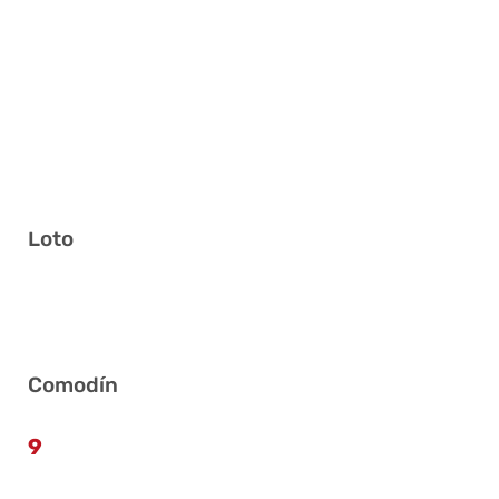
Loto
12 20 23 31 32 33
Comodín
9