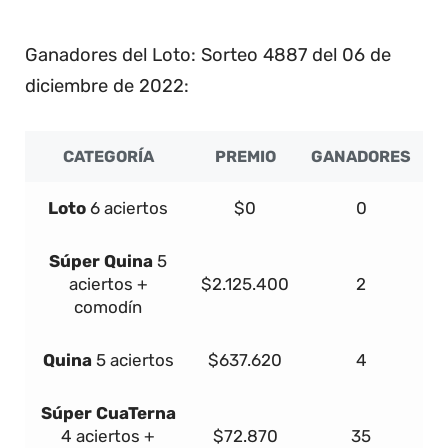
4
Ganadores del Loto: Sorteo 4887 del 06 de
diciembre de 2022:
CATEGORÍA
PREMIO
GANADORES
Loto
6 aciertos
$0
0
Súper
Quina
5
aciertos +
$2.125.400
2
comodín
Quina
5 aciertos
$637.620
4
Súper
Cua
Terna
4 aciertos +
$72.870
35