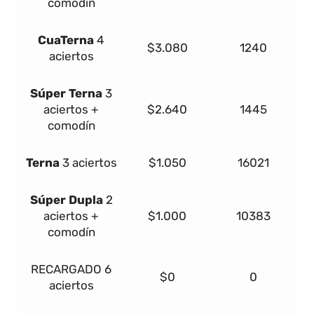
comodín
Cua
Terna
4
$3.080
1240
aciertos
Súper
Terna
3
aciertos +
$2.640
1445
comodín
Terna
3 aciertos
$1.050
16021
Súper Dupla
2
aciertos +
$1.000
10383
comodín
RECARGADO
6
$0
0
aciertos