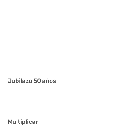
16 17 19 31 35 40
15 20 25 36 39 41
12 15 16 22 23 39
3 10 15 18 31 33
20 21 24 25 33 41
3 11 26 27 30 40
Jubilazo 50 años
6 12 16 28 36 40
Multiplicar
2