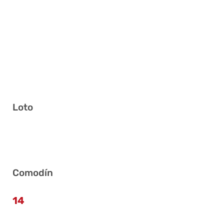
Loto
2 5 7 11 18 37
Comodín
14