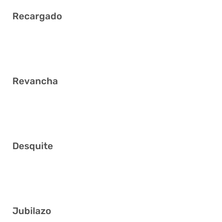
Recargado
6 7 26 29 35 37
Revancha
9 13 14 19 29 34
Desquite
16 29 31 36 37 39
Jubilazo