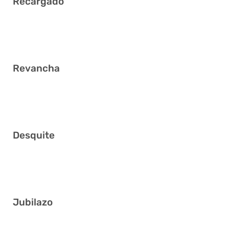
Recargado
5 24 28 33 35 38
Revancha
1 12 17 23 25 35
Desquite
1 2 31 32 36 41
Jubilazo