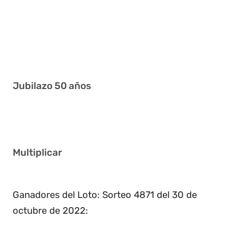
3 16 19 24 28 33
13 17 20 32 34 40
6 7 9 14 17 27
1 4 12 26 28 36
Jubilazo 50 años
2 11 27 39 40 41
Multiplicar
7
Ganadores del Loto: Sorteo 4871 del 30 de
octubre de 2022: