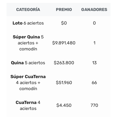
CATEGORÍA
PREMIO
GANADORES
Loto
6 aciertos
$0
0
Súper
Quina
5
aciertos +
$9.891.480
1
comodín
Quina
5 aciertos
$263.800
13
Súper
Cua
Terna
4 aciertos +
$51.960
66
comodín
Cua
Terna
4
$4.450
770
aciertos