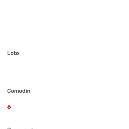
Loto
8 9 11 17 22 39
Comodín
6