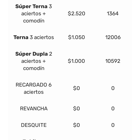
Súper
Terna
3
aciertos +
$2.520
1364
comodín
Terna
3 aciertos
$1.050
12006
Súper Dupla
2
aciertos +
$1.000
10592
comodín
RECARGADO
6
$0
0
aciertos
REVANCHA
$0
0
DESQUITE
$0
0