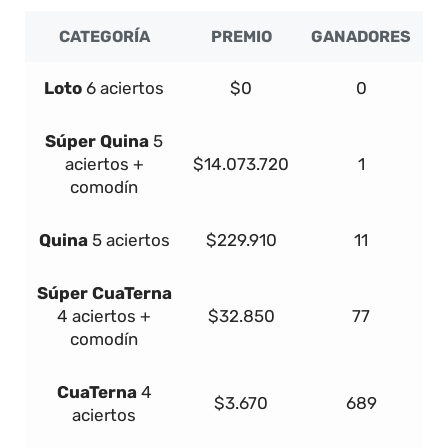
CATEGORÍA
PREMIO
GANADORES
Loto
6 aciertos
$0
0
Súper
Quina
5
aciertos +
$14.073.720
1
comodín
Quina
5 aciertos
$229.910
11
Súper
Cua
Terna
4 aciertos +
$32.850
77
comodín
Cua
Terna
4
$3.670
689
aciertos