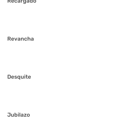
Recargado
2 11 19 22 25 40
Revancha
1 2 13 15 16 32
Desquite
17 18 21 28 39 41
Jubilazo