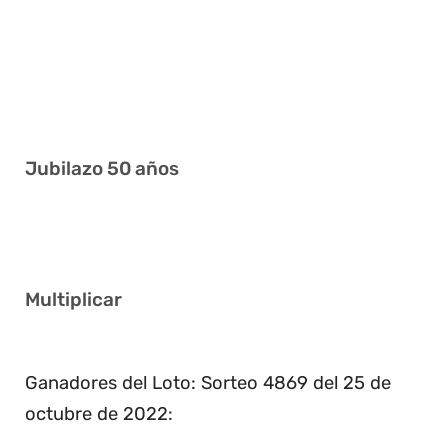
1 4 10 14 15 36
3 8 13 21 26 40
10 12 22 28 32 34
15 23 31 33 34 35
Jubilazo 50 años
11 14 22 25 26 29
Multiplicar
5
Ganadores del Loto: Sorteo 4869 del 25 de
octubre de 2022: