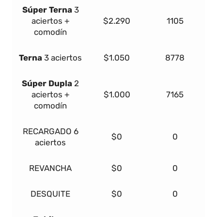
Súper
Terna
3
aciertos +
$2.290
1105
comodín
Terna
3 aciertos
$1.050
8778
Súper Dupla
2
aciertos +
$1.000
7165
comodín
RECARGADO
6
$0
0
aciertos
REVANCHA
$0
0
DESQUITE
$0
0