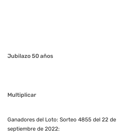
6 7 21 36 37 38
2 11 23 32 33 37
11 14 22 32 33 36
4 14 16 24 29 35
Jubilazo 50 años
11 14 27 28 34 41
Multiplicar
2
Ganadores del Loto: Sorteo 4855 del 22 de
septiembre de 2022: