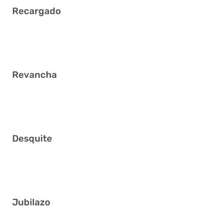
Recargado
19 23 30 31 36 38
Revancha
4 6 11 12 31 39
Desquite
2 13 15 25 28 40
Jubilazo