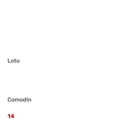
Loto
1 3 4 8 13 36
Comodín
14