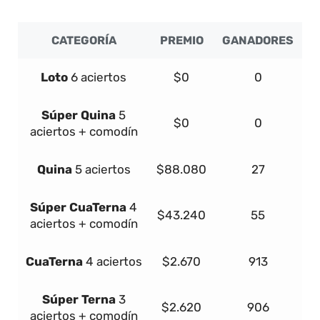
CATEGORÍA
PREMIO
GANADORES
Loto
6 aciertos
$0
0
Súper
Quina
5
$0
0
aciertos + comodín
Quina
5 aciertos
$88.080
27
Súper
Cua
Terna
4
$43.240
55
aciertos + comodín
Cua
Terna
4 aciertos
$2.670
913
Súper
Terna
3
$2.620
906
aciertos + comodín