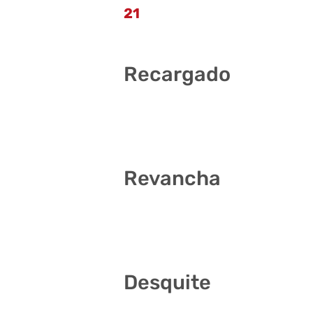
21
Recargado
3 11 18 19 21 24
Revancha
5 14 27 29 33 37
Desquite