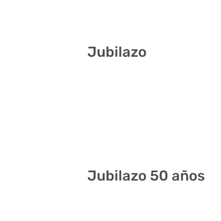
8 12 27 28 30 33
Jubilazo
2 16 19 20 30 34
13 17 19 23 29 40
7 9 11 30 34 38
1 2 14 32 39 40
Jubilazo 50 años
3 9 12 18 27 40