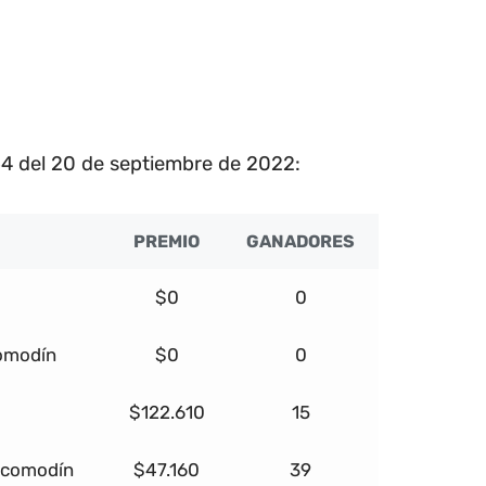
4 del 20 de septiembre de 2022:
PREMIO
GANADORES
$0
0
comodín
$0
0
$122.610
15
+ comodín
$47.160
39