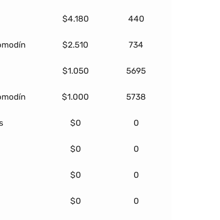
$4.180
440
comodín
$2.510
734
$1.050
5695
comodín
$1.000
5738
s
$0
0
$0
0
$0
0
$0
0