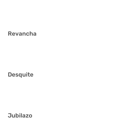
4 7 9 20 23 32
Revancha
5 6 12 13 26 32
Desquite
5 12 19 24 26 40
Jubilazo
12 16 19 21 26 29