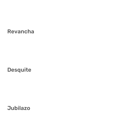
6 13 23 26 27 36
Revancha
11 15 29 30 31 38
Desquite
24 26 27 30 33 36
Jubilazo
2 19 21 23 27 33