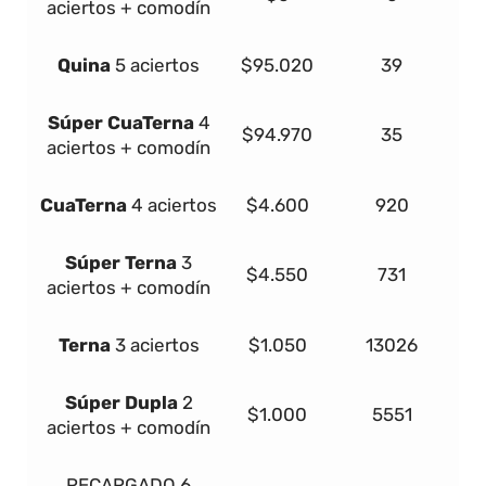
aciertos + comodín
Quina
5 aciertos
$95.020
39
Súper
Cua
Terna
4
$94.970
35
aciertos + comodín
Cua
Terna
4 aciertos
$4.600
920
Súper
Terna
3
$4.550
731
aciertos + comodín
Terna
3 aciertos
$1.050
13026
Súper Dupla
2
$1.000
5551
aciertos + comodín
RECARGADO
6