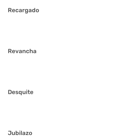
Recargado
9 12 19 36 37 39
Revancha
4 14 26 31 40 41
Desquite
2 3 26 28 29 32
Jubilazo