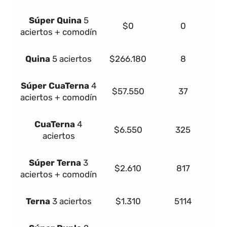
Súper
Quina
5
$0
0
aciertos + comodín
Quina
5 aciertos
$266.180
8
Súper
Cua
Terna
4
$57.550
37
aciertos + comodín
Cua
Terna
4
$6.550
325
aciertos
Súper
Terna
3
$2.610
817
aciertos + comodín
Terna
3 aciertos
$1.310
5114