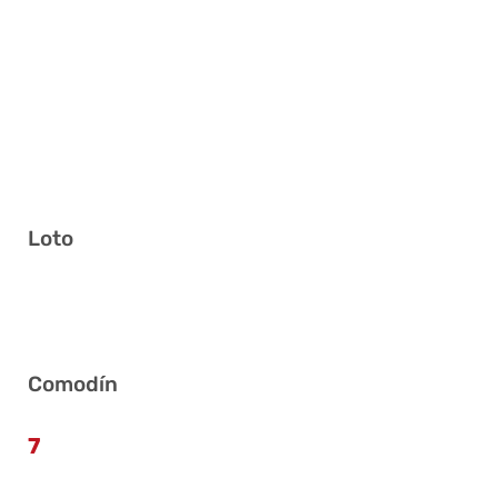
Loto
11 27 31 33 37 41
Comodín
7