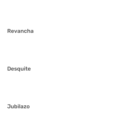
2 10 14 23 27 29
Revancha
3 4 15 22 32 35
Desquite
5 9 22 25 30 31
Jubilazo
12 13 19 20 29 31