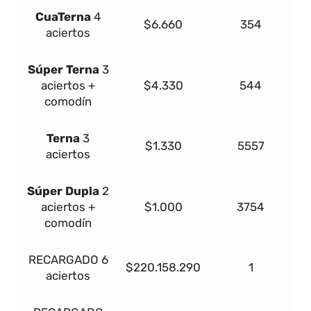
Cua
Terna
4
$6.660
354
aciertos
Súper
Terna
3
aciertos +
$4.330
544
comodín
Terna
3
$1.330
5557
aciertos
Súper Dupla
2
aciertos +
$1.000
3754
comodín
RECARGADO
6
$220.158.290
1
aciertos