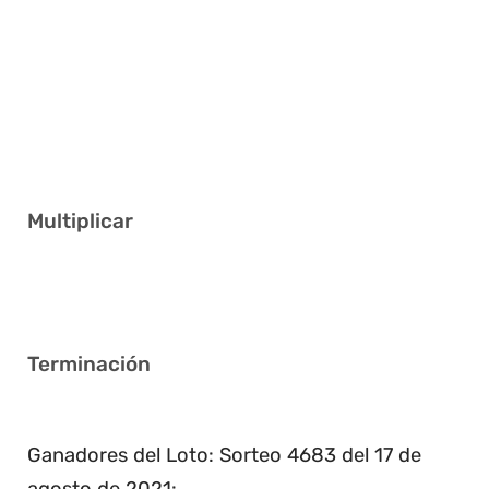
1 7 11 19 22 32
15 17 23 31 35 39
5 6 8 13 16 31
8 10 14 19 20 34
13 21 22 32 38 39
Multiplicar
2
Terminación
9
Ganadores del Loto: Sorteo 4683 del 17 de
agosto de 2021: