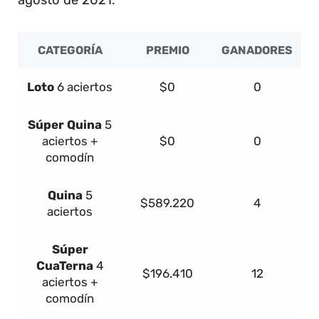
CATEGORÍA
PREMIO
GANADORES
Loto
6 aciertos
$0
0
Súper
Quina
5
aciertos +
$0
0
comodín
Quina
5
$589.220
4
aciertos
Súper
Cua
Terna
4
$196.410
12
aciertos +
comodín