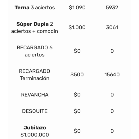
Terna
3 aciertos
$1.090
5932
Súper Dupla
2
$1.000
3061
aciertos + comodín
RECARGADO
6
$0
0
aciertos
RECARGADO
$500
15640
Terminación
REVANCHA
$0
0
DESQUITE
$0
0
Jubilazo
$0
0
$1.000.000