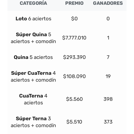
CATEGORÍA
PREMIO
GANADORES
Loto
6 aciertos
$0
0
Súper
Quina
5
$7.777.010
1
aciertos + comodín
Quina
5 aciertos
$293.390
7
Súper
Cua
Terna
4
$108.090
19
aciertos + comodín
Cua
Terna
4
$5.560
398
aciertos
Súper
Terna
3
$5.510
373
aciertos + comodín