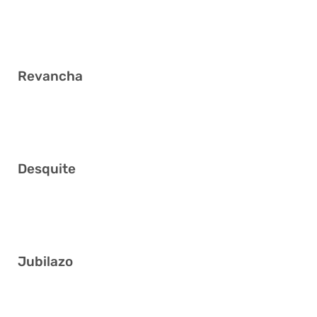
1 3 5 27 31 37
Revancha
1 7 8 19 26 37
Desquite
2 10 15 32 33 37
Jubilazo
11 15 19 20 24 28