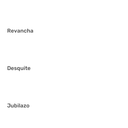
2 7 8 23 36 40
Revancha
9 16 23 31 36 40
Desquite
1 2 19 22 32 37
Jubilazo
4 10 28 30 40 41