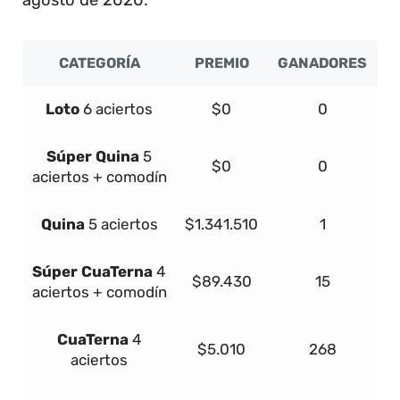
CATEGORÍA
PREMIO
GANADORES
Loto
6 aciertos
$0
0
Súper
Quina
5
$0
0
aciertos + comodín
Quina
5 aciertos
$1.341.510
1
Súper
Cua
Terna
4
$89.430
15
aciertos + comodín
Cua
Terna
4
$5.010
268
aciertos