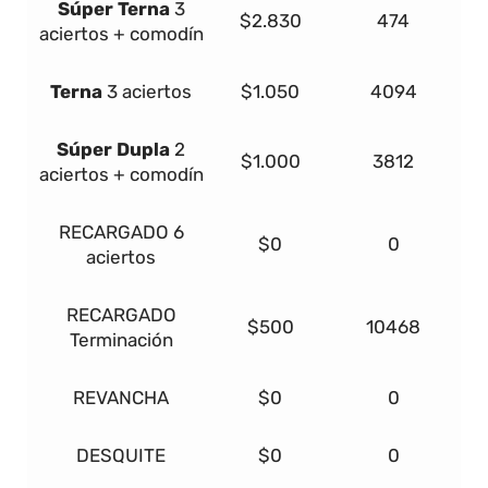
Súper
Terna
3
$2.830
474
aciertos + comodín
Terna
3 aciertos
$1.050
4094
Súper Dupla
2
$1.000
3812
aciertos + comodín
RECARGADO
6
$0
0
aciertos
RECARGADO
$500
10468
Terminación
REVANCHA
$0
0
DESQUITE
$0
0