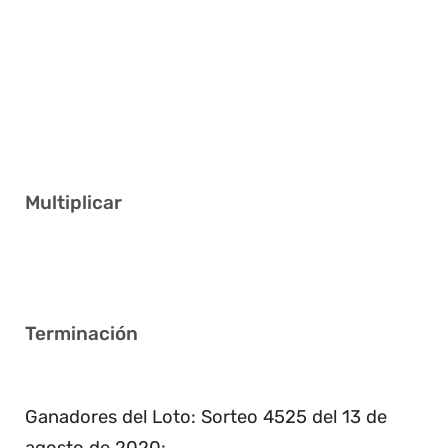
5 6 18 20 26 40
14 16 27 35 37 39
1 4 24 25 30 38
7 9 11 22 24 25
3 15 17 24 30 39
Multiplicar
4
Terminación
5
Ganadores del Loto: Sorteo 4525 del 13 de
agosto de 2020: