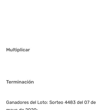
1 4 7 15 22 30
2 6 7 20 23 31
3 9 20 30 32 34
11 18 34 35 36 37
9 12 17 18 20 40
Multiplicar
4
Terminación
9
Ganadores del Loto: Sorteo 4483 del 07 de
mayo de 2020: