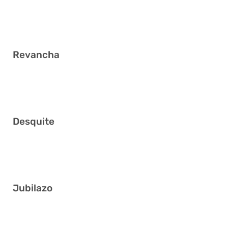
7 18 20 26 35 39
Revancha
4 6 20 28 29 36
Desquite
5 13 22 24 36 37
Jubilazo
3 20 22 28 36 41