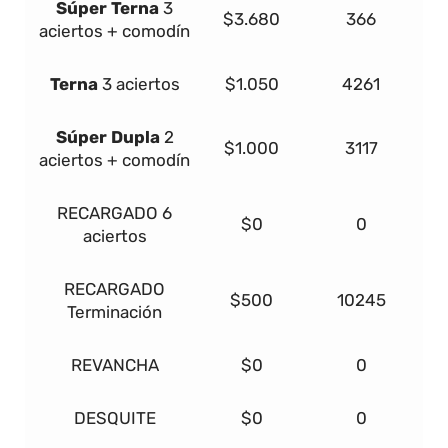
Súper
Terna
3
$3.680
366
aciertos + comodín
Terna
3 aciertos
$1.050
4261
Súper Dupla
2
$1.000
3117
aciertos + comodín
RECARGADO
6
$0
0
aciertos
RECARGADO
$500
10245
Terminación
REVANCHA
$0
0
DESQUITE
$0
0