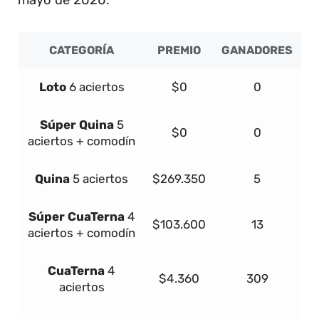
CATEGORÍA
PREMIO
GANADORES
Loto
6 aciertos
$0
0
Súper
Quina
5
$0
0
aciertos + comodín
Quina
5 aciertos
$269.350
5
Súper
Cua
Terna
4
$103.600
13
aciertos + comodín
Cua
Terna
4
$4.360
309
aciertos