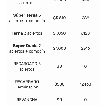
aciertos
Súper
Terna
3
$5.510
289
aciertos + comodín
Terna
3 aciertos
$1.050
6128
Súper Dupla
2
$1.000
2316
aciertos + comodín
RECARGADO
6
$0
0
aciertos
RECARGADO
$500
12463
Terminación
REVANCHA
$0
0