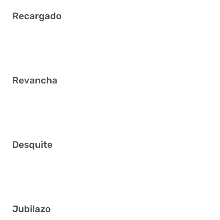
Recargado
2 12 25 27 33 37
Revancha
1 9 10 25 27 36
Desquite
5 16 18 20 26 28
Jubilazo