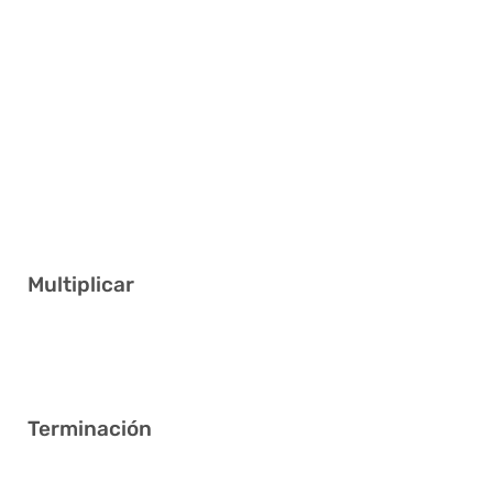
4 5 20 22 35 40
2 10 18 21 27 37
2 3 7 10 28 38
12 20 22 29 36 41
3 5 13 19 28 35
1 3 13 20 30 38
Multiplicar
4
Terminación
5