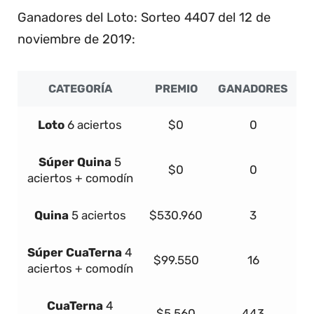
Ganadores del Loto: Sorteo 4407 del 12 de
noviembre de 2019:
CATEGORÍA
PREMIO
GANADORES
Loto
6 aciertos
$0
0
Súper
Quina
5
$0
0
aciertos + comodín
Quina
5 aciertos
$530.960
3
Súper
Cua
Terna
4
$99.550
16
aciertos + comodín
Cua
Terna
4
$5.560
443