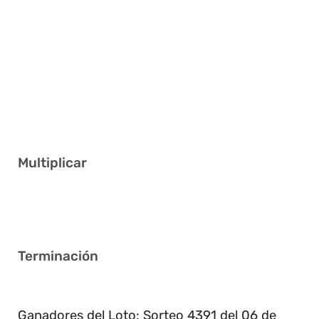
7 10 16 17 34 37
12 17 18 19 27 39
1 2 5 10 11 15
8 20 23 29 30 38
1 2 7 15 27 40
7 16 17 31 33 37
Multiplicar
6
Terminación
1
Ganadores del Loto: Sorteo 4391 del 06 de