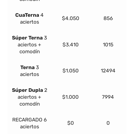
Cua
Terna
4
$4.050
856
aciertos
Súper
Terna
3
aciertos +
$3.410
1015
comodín
Terna
3
$1.050
12494
aciertos
Súper Dupla
2
aciertos +
$1.000
7994
comodín
RECARGADO
6
$0
0
aciertos