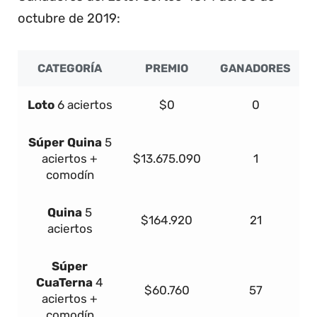
octubre de 2019:
CATEGORÍA
PREMIO
GANADORES
Loto
6 aciertos
$0
0
Súper
Quina
5
aciertos +
$13.675.090
1
comodín
Quina
5
$164.920
21
aciertos
Súper
Cua
Terna
4
$60.760
57
aciertos +
comodín