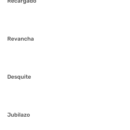
Recargado
5 7 8 11 20 33
Revancha
4 11 14 21 22 27
Desquite
4 14 17 21 28 34
Jubilazo