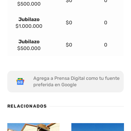
$0
0
$500.000
Jubilazo
$0
0
$1.000.000
Jubilazo
$0
0
$500.000
Agrega a Prensa Digital como tu fuente
preferida en Google
RELACIONADOS