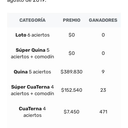
CATEGORÍA
PREMIO
GANADORES
Loto
6 aciertos
$0
0
Súper
Quina
5
$0
0
aciertos + comodín
Quina
5 aciertos
$389.830
9
Súper
Cua
Terna
4
$152.540
23
aciertos + comodín
Cua
Terna
4
$7.450
471
aciertos