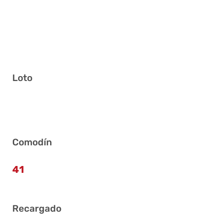
Loto
11 13 19 35 37 39
Comodín
41
Recargado