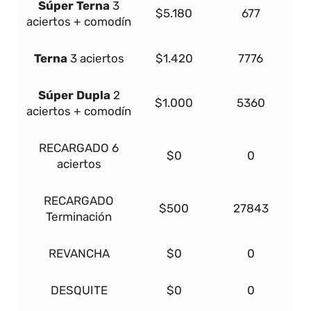
Súper
Terna
3
$5.180
677
aciertos + comodín
Terna
3 aciertos
$1.420
7776
Súper Dupla
2
$1.000
5360
aciertos + comodín
RECARGADO
6
$0
0
aciertos
RECARGADO
$500
27843
Terminación
REVANCHA
$0
0
DESQUITE
$0
0