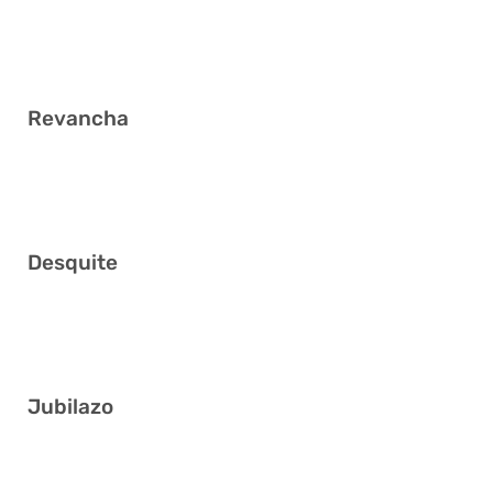
7 12 17 31 32 34
Revancha
13 20 30 31 36 37
Desquite
2 13 15 16 21 34
Jubilazo
9 25 31 33 36 40