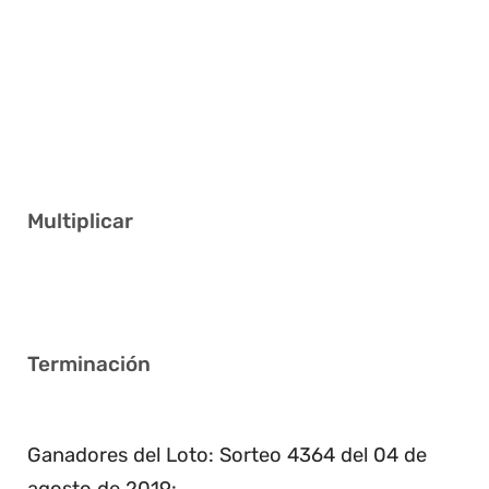
12 14 17 20 24 35
1 12 17 22 25 37
3 4 14 21 33 41
3 4 11 20 28 38
19 27 28 32 35 37
Multiplicar
2
Terminación
8
Ganadores del Loto: Sorteo 4364 del 04 de
agosto de 2019: