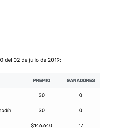
 del 02 de julio de 2019:
PREMIO
GANADORES
$0
0
modín
$0
0
$146.640
17