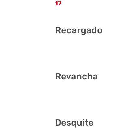
17
Recargado
4 17 29 33 38 40
Revancha
2 5 16 33 35 39
Desquite