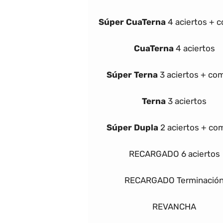
Súper
Cua
Terna
4 aciertos + 
Cua
Terna
4 aciertos
Súper
Terna
3 aciertos + co
Terna
3 aciertos
Súper Dupla
2 aciertos + co
RECARGADO
6 aciertos
RECARGADO Terminació
REVANCHA