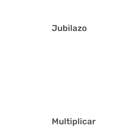
1 12 20 37 38 41
Jubilazo
10 21 22 34 37 38
2 5 10 22 23 32
3 5 9 10 14 31
1 20 26 30 31 39
1 7 12 17 20 38
1 8 10 12 14 39
Multiplicar