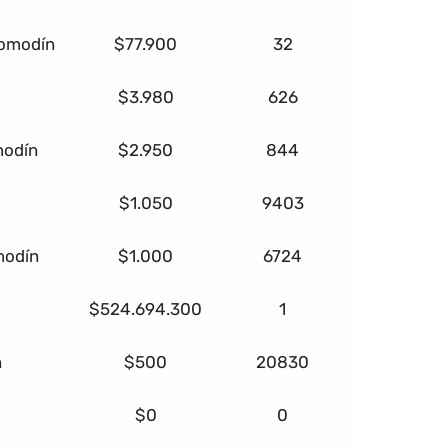
comodín
$77.900
32
$3.980
626
modín
$2.950
844
$1.050
9403
modín
$1.000
6724
$524.694.300
1
n
$500
20830
$0
0