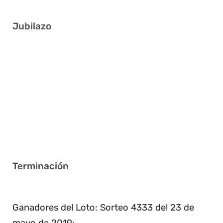
Jubilazo
1 12 17 30 36 41
7 13 18 19 26 28
3 16 25 27 36 38
2 3 4 21 24 40
3 8 16 18 34 41
5 20 21 24 32 39
Terminación
5
Ganadores del Loto: Sorteo 4333 del 23 de
mayo de 2019: