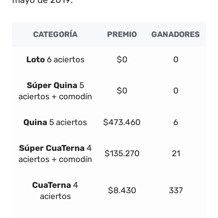
CATEGORÍA
PREMIO
GANADORES
Loto
6 aciertos
$0
0
Súper
Quina
5
$0
0
aciertos + comodín
Quina
5 aciertos
$473.460
6
Súper
Cua
Terna
4
$135.270
21
aciertos + comodín
Cua
Terna
4
$8.430
337
aciertos