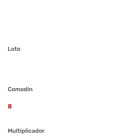
Loto
22 26 27 28 29 38
Comodín
8
Multiplicador