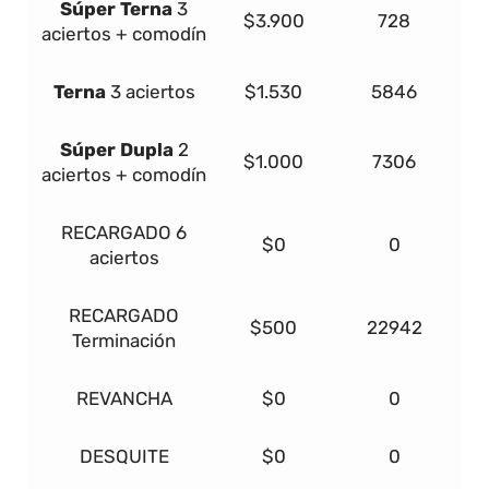
Súper
Terna
3
$3.900
728
aciertos + comodín
Terna
3 aciertos
$1.530
5846
Súper Dupla
2
$1.000
7306
aciertos + comodín
RECARGADO
6
$0
0
aciertos
RECARGADO
$500
22942
Terminación
REVANCHA
$0
0
DESQUITE
$0
0