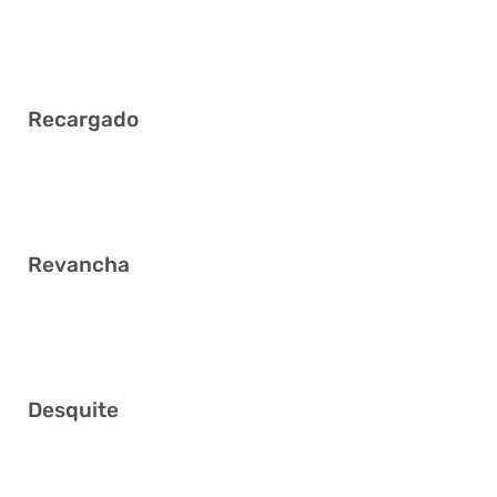
3
Recargado
1 6 11 24 25 26
Revancha
4 12 19 22 31 34
Desquite
1 12 14 16 31 34