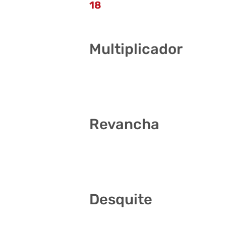
18
Multiplicador
4
Revancha
2 13 18 25 28 40
Desquite