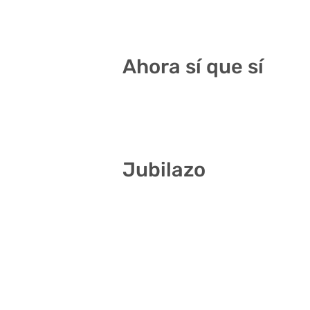
6 9 20 23 26 29
Ahora sí que sí
2 7 20 30 33 40
Jubilazo
2 5 7 14 27 40
6 16 21 22 26 37
2 7 13 22 25 40
2 4 5 20 29 39
1 9 20 22 24 38