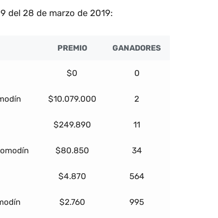
9 del 28 de marzo de 2019:
PREMIO
GANADORES
$0
0
omodín
$10.079.000
2
$249.890
11
 comodín
$80.850
34
$4.870
564
omodín
$2.760
995