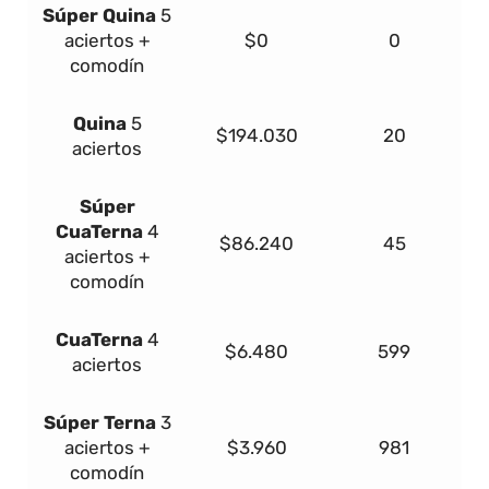
Súper
Quina
5
aciertos +
$0
0
comodín
Quina
5
$194.030
20
aciertos
Súper
Cua
Terna
4
$86.240
45
aciertos +
comodín
Cua
Terna
4
$6.480
599
aciertos
Súper
Terna
3
aciertos +
$3.960
981
comodín