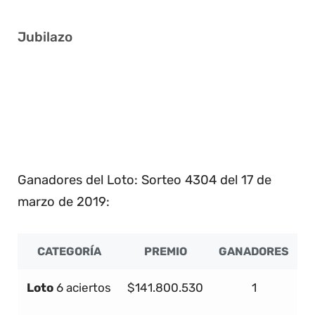
Jubilazo
8 12 29 35 38 39
4 5 20 31 35 38
7 8 9 17 31 35
8 16 18 23 31 32
5 16 23 26 32 35
Ganadores del Loto: Sorteo 4304 del 17 de
marzo de 2019:
CATEGORÍA
PREMIO
GANADORES
Loto
6 aciertos
$141.800.530
1