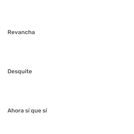
2
Revancha
16 20 23 26 29 33
Desquite
14 16 22 25 27 34
Ahora sí que sí
9 11 13 17 23 40