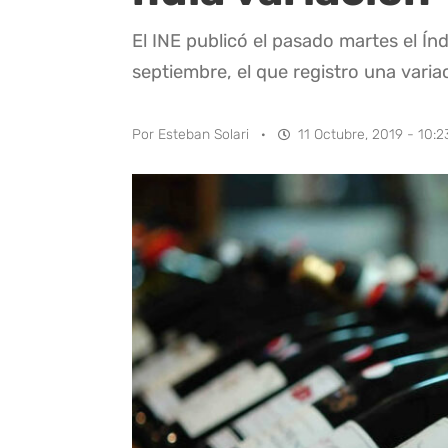
El INE publicó el pasado martes el Ín
septiembre, el que registro una varia
Por
Esteban Solari
·
11 Octubre, 2019 - 10:2