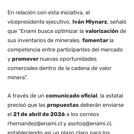
En relación con esta iniciativa, el
vicepresidente ejecutivo,
Iván Mlynarz
, señaló
que “Enami busca optimizar la
valorización
de
sus inventarios de minerales,
fomentar
la
competencia entre participantes del mercado
y
promover
nuevas oportunidades
comerciales dentro de la cadena de valor
minera”.
A través de un
comunicado oficial
, la estatal
precisó que las
propuestas
deberán enviarse
el
21 de abril de 2026
a los correos
rhernandez@enami.cl y asotoq@enami.cl,
estableciendo así un plazo claro para los