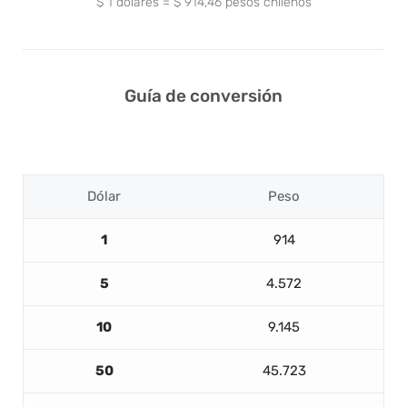
$
1
dólares
=
$
914,46
pesos chilenos
Guía de conversión
Dólar
Peso
1
914
5
4.572
10
9.145
50
45.723