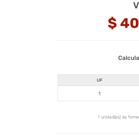
V
$
40
Calcul
UF
1
unidad(es) de fom