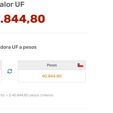
alor UF
.844,80
adora UF a pesos
Pesos
ento
=
$
40.844,80
pesos chilenos