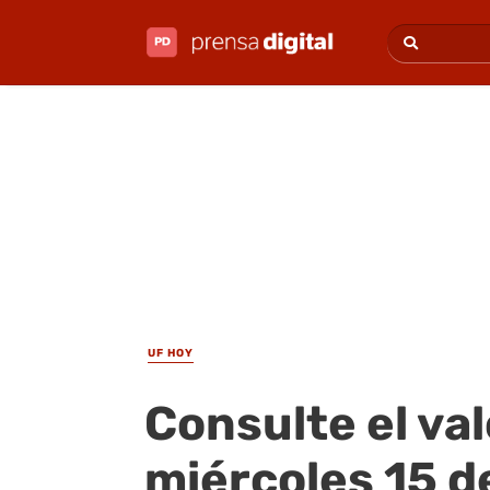
UF HOY
Consulte el val
miércoles 15 d