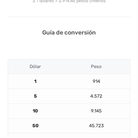
$
1
dólares
=
$
914,46
pesos chilenos
Guía de conversión
Dólar
Peso
1
914
5
4.572
10
9.145
50
45.723