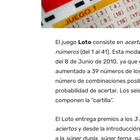
El juego
Loto
consiste en
acert
números
(del 1 al 41). Esta mod
del 8 de Junio de 2010, ya que 
aumentado a 39 números de los 
número de combinaciones posibl
probabilidad de acertar. Los se
componen la “cartilla”.
El Loto entrega premios a los
3 
aciertos
y desde la introducción
a la
súper dupla, súper terna, s