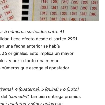
ar 6 números sorteados entre 41
alidad tiene efecto desde el sorteo 2931
en una fecha anterior se había
36 originales. Esto implica un mayor
es, y por lo tanto una menor
is números que escoge el apostador
(terna), 4 (cuaterna), 5 (quina) y 6 (Loto)
 del
“comodín”
, también entrega premios
úper cuaterna y súper quina
que