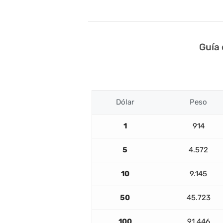
Guía
Dólar
Peso
1
914
5
4.572
10
9.145
50
45.723
100
91.446