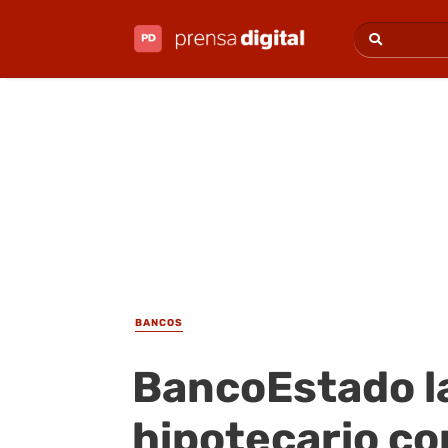
BANCOS
BancoEstado l
hipotecario co