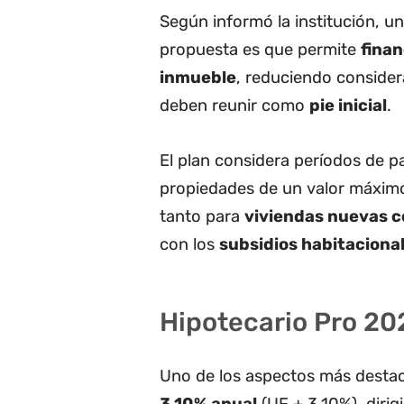
Según informó la institución, un
propuesta es que permite
finan
inmueble
, reduciendo consider
deben reunir como
pie inicial
.
El plan considera períodos de 
propiedades de un valor máxim
tanto para
viviendas nuevas 
con los
subsidios habitaciona
Hipotecario Pro 2
Uno de los aspectos más destaca
3,10% anual
(UF + 3,10%), dirig