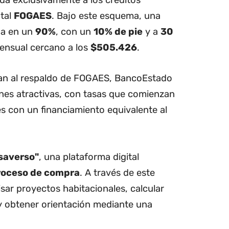
atal
FOGAES
. Bajo este esquema, una
ada en un
90%
, con un
10% de pie
y a
30
mensual cercano a los
$505.426
.
dan al respaldo de FOGAES, BancoEstado
nes atractivas, con tasas que comienzan
s con un financiamiento equivalente al
.
saverso"
, una plataforma digital
roceso de compra
. A través de este
isar proyectos habitacionales, calcular
 y obtener orientación mediante una