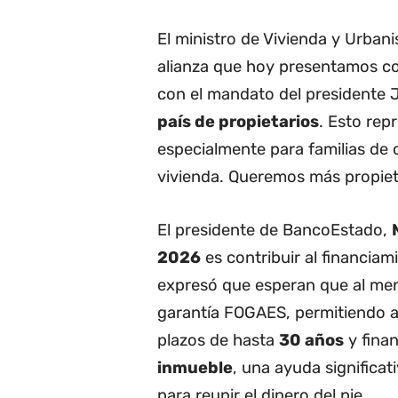
El ministro de Vivienda y Urban
alianza que hoy presentamos 
con el mandato del presidente 
país de propietarios
. Esto re
especialmente para familias de
vivienda. Queremos más propieta
El presidente de BancoEstado,
2026
es contribuir al financia
expresó que esperan que al m
garantía FOGAES, permitiendo a
plazos de hasta
30 años
y fina
inmueble
, una ayuda significat
para reunir el dinero del pie.