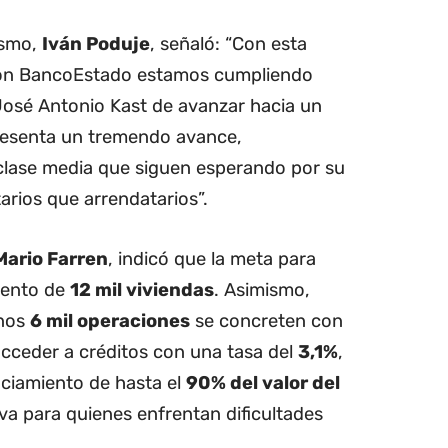
ismo,
Iván Poduje
, señaló: “Con esta
con BancoEstado estamos cumpliendo
José Antonio Kast de avanzar hacia un
presenta un tremendo avance,
 clase media que siguen esperando por su
rios que arrendatarios”.
Mario Farren
, indicó que la meta para
miento de
12 mil viviendas
. Asimismo,
enos
6 mil operaciones
se concreten con
cceder a créditos con una tasa del
3,1%
,
nciamiento de hasta el
90% del valor del
iva para quienes enfrentan dificultades